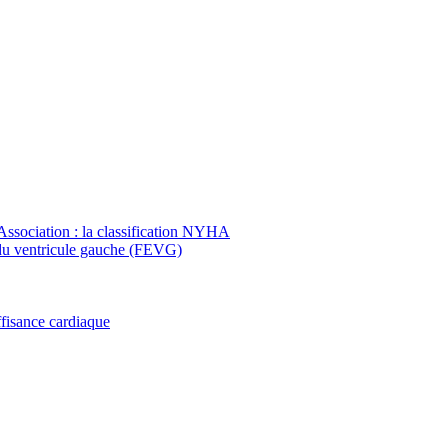
Association : la classification NYHA
on du ventricule gauche (FEVG)
ffisance cardiaque