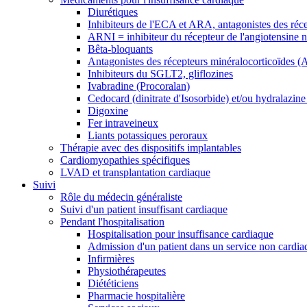
Diurétiques
Inhibiteurs de l'ECA et ARA, antagonistes des récep
ARNI = inhibiteur du récepteur de l'angiotensine nép
Bêta-bloquants
Antagonistes des récepteurs minéralocorticoïdes (
Inhibiteurs du SGLT2, gliflozines
Ivabradine (Procoralan)
Cedocard (dinitrate d'Isosorbide) et/ou hydralazine
Digoxine
Fer intraveineux
Liants potassiques peroraux
Thérapie avec des dispositifs implantables
Cardiomyopathies spécifiques
LVAD et transplantation cardiaque
Suivi
Rôle du médecin généraliste
Suivi d'un patient insuffisant cardiaque
Pendant l'hospitalisation
Hospitalisation pour insuffisance cardiaque
Admission d'un patient dans un service non cardi
Infirmières
Physiothérapeutes
Diététiciens
Pharmacie hospitalière