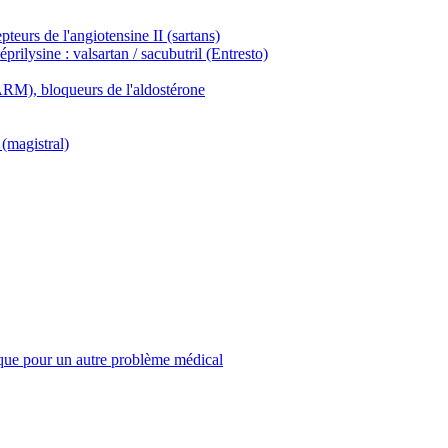
teurs de l'angiotensine II (sartans)
rilysine : valsartan / sacubutril (Entresto)
ARM), bloqueurs de l'aldostérone
 (magistral)
aque pour un autre problème médical