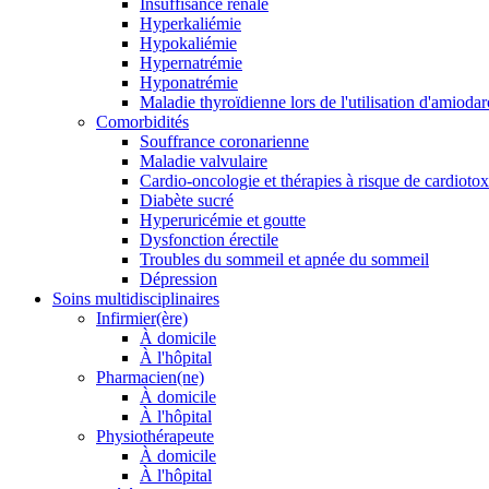
Insuffisance rénale
Hyperkaliémie
Hypokaliémie
Hypernatrémie
Hyponatrémie
Maladie thyroïdienne lors de l'utilisation d'amioda
Comorbidités
Souffrance coronarienne
Maladie valvulaire
Cardio-oncologie et thérapies à risque de cardiotox
Diabète sucré
Hyperuricémie et goutte
Dysfonction érectile
Troubles du sommeil et apnée du sommeil
Dépression
Soins multidisciplinaires
Infirmier(ère)
À domicile
À l'hôpital
Pharmacien(ne)
À domicile
À l'hôpital
Physiothérapeute
À domicile
À l'hôpital