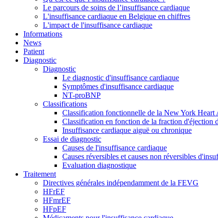
Le parcours de soins de l’insuffisance cardiaque
L'insuffisance cardiaque en Belgique en chiffres
L'impact de l'insuffisance cardiaque
Informations
News
Patient
Diagnostic
Diagnostic
Le diagnostic d'insuffisance cardiaque
Symptômes d'insuffisance cardiaque
NT-proBNP
Classifications
Classification fonctionnelle de la New York Heart 
Classification en fonction de la fraction d'éjecti
Insuffisance cardiaque aiguë ou chronique
Essai de diagnostic
Causes de l'insuffisance cardiaque
Causes réversibles et causes non réversibles d'insu
Evaluation diagnostique
Traitement
Directives générales indépendamment de la FEVG
HFrEF
HFmrEF
HFpEF
Médicaments pour l'insuffisance cardiaque