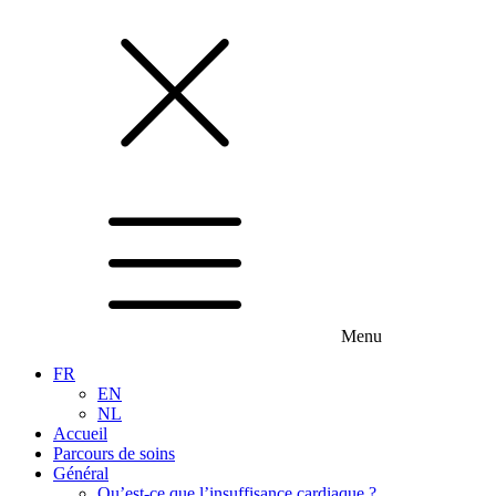
Menu
FR
EN
NL
Accueil
Parcours de soins
Général
Qu’est-ce que l’insuffisance cardiaque ?