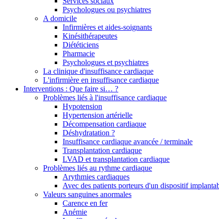
Services sociaux
Psychologues ou psychiatres
A domicile
Infirmières et aides-soignants
Kinésithérapeutes
Diététiciens
Pharmacie
Psychologues et psychiatres
La clinique d'insuffisance cardiaque
L'infirmière en insuffisance cardiaque
Interventions : Que faire si… ?
Problèmes liés à l'insuffisance cardiaque
Hypotension
Hypertension artérielle
Décompensation cardiaque
Déshydratation ?
Insuffisance cardiaque avancée / terminale
Transplantation cardiaque
LVAD et transplantation cardiaque
Problèmes liés au rythme cardiaque
Arythmies cardiaques
Avec des patients porteurs d'un dispositif implant
Valeurs sanguines anormales
Carence en fer
Anémie